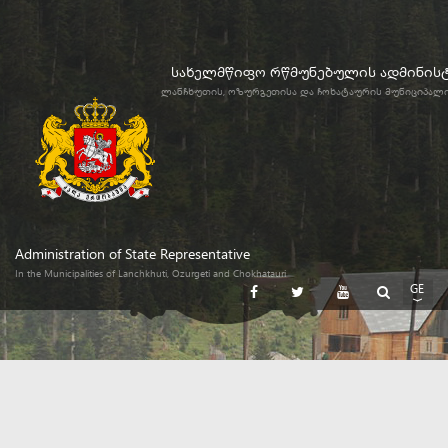
სახელმწიფო რწმუნებულის ადმინის
ლანჩხუთის, ოზურგეთისა და ჩოხატაურის მუნიციპალ
Administration of State Representative
In the Municipalities of Lanchkhuti, Ozurgeti and Chokhatauri
GE
EN
RU