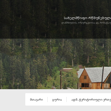
სახელმწიფო რწმუნებული
ლანჩხუთის, ოზურგეთისა და ჩოხატა
მთავარი
გურია
ადმ. ტერიტორიული ერთ