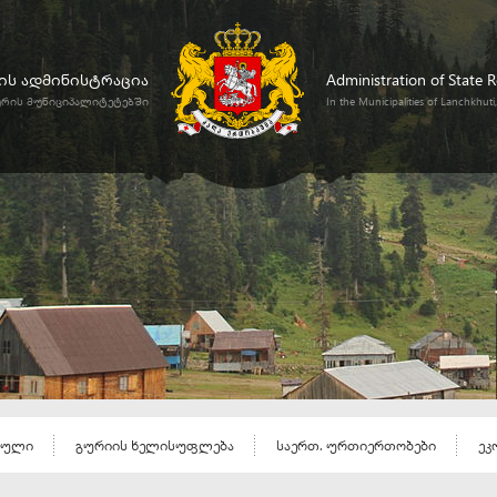
ს ადმინისტრაცია
Administration of State 
ურის მუნიციპალიტეტებში
In the Municipalities of Lanchkhut
ეული
გურიის ხელისუფლება
საერთ. ურთიერთობები
ეკ