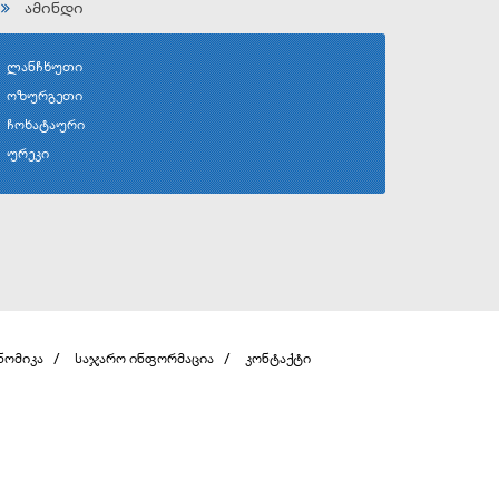
ამინდი
ლანჩხუთი
ოზურგეთი
ჩოხატაური
ურეკი
ნომიკა
საჯარო ინფორმაცია
კონტაქტი