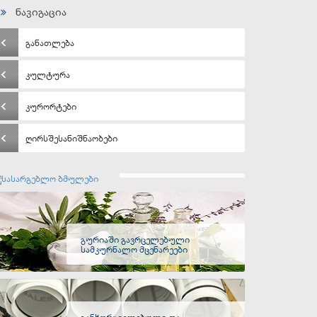
ნავიგაცია
განათლება
კულტურა
კურორტები
ღირსშესანიშნაობები
სასარგებლო ბმულები
გურიაში გავრცელებული
სამკურნალო მცენარეები
განხორციელებული და