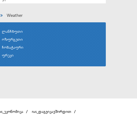
Weather
ლანჩხუთი
ოზურგეთი
ჩოხატაური
ურეკი
us_ეკონომიკა
rus_დაგვიკავშირდით