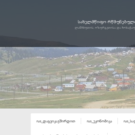
სახელმწიფო რწმუნებული
ლანჩხუთის, ოზურგეთისა და ჩოხატა
rus_დაგვიკავშირდით
rus_ეკონომიკა
rus_ს