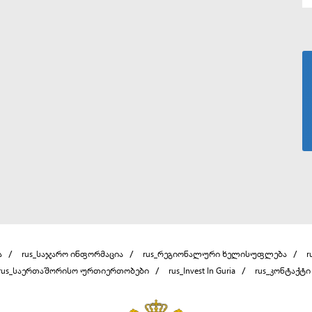
ა
rus_საჯარო ინფორმაცია
rus_რეგიონალური ხელისუფლება
r
rus_საერთაშორისო ურთიერთობები
rus_Invest In Guria
rus_კონტაქტი