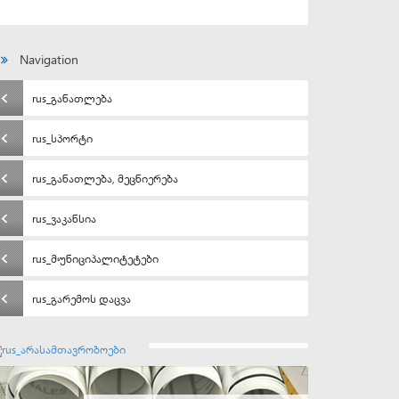
Navigation
rus_განათლება
rus_სპორტი
rus_განათლება, მეცნიერება
rus_ვაკანსია
rus_მუნიციპალიტეტები
rus_გარემოს დაცვა
rus_არასამთავრობოები