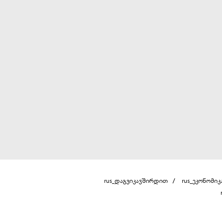
rus_დაგვიკავშირდით
rus_ეკონომიკ