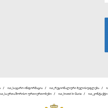
ა
rus_საჯარო ინფორმაცია
rus_რეგიონალური ხელისუფლება
r
rus_საერთაშორისო ურთიერთობები
rus_Invest In Guria
rus_კონტაქტი