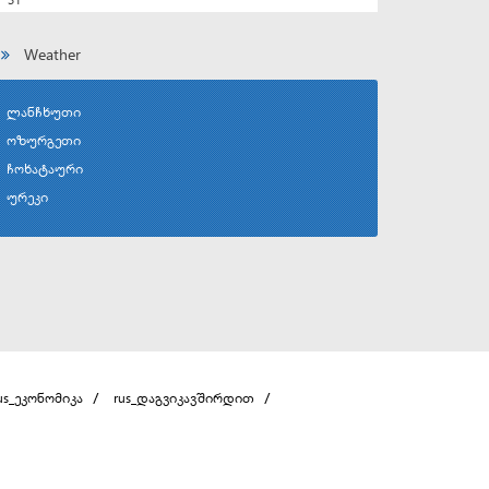
Weather
ლანჩხუთი
ოზურგეთი
ჩოხატაური
ურეკი
us_ეკონომიკა
rus_დაგვიკავშირდით