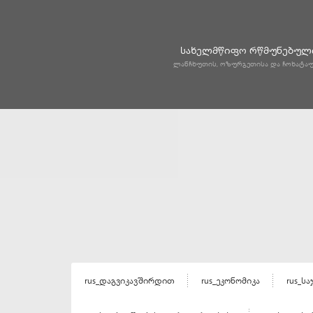
სახელმწიფო რწმუნებული
ლანჩხუთის, ოზურგეთისა და ჩოხატა
rus_დაგვიკავშირდით
rus_ეკონომიკა
rus_ს