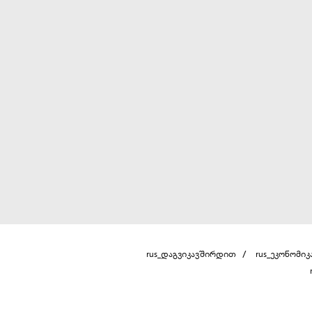
rus_დაგვიკავშირდით
rus_ეკონომიკ