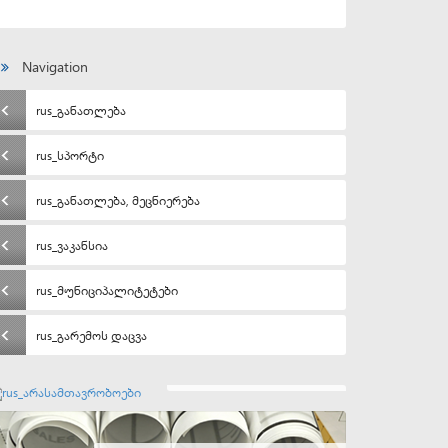
Navigation
rus_განათლება
rus_სპორტი
rus_განათლება, მეცნიერება
rus_ვაკანსია
rus_მუნიციპალიტეტები
rus_გარემოს დაცვა
rus_არასამთავრობოები