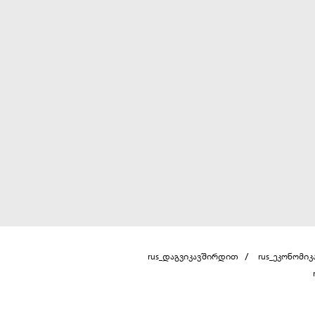
rus_დაგვიკავშირდით
rus_ეკონომიკ