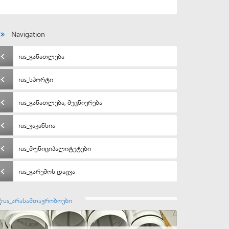
Navigation
rus_განათლება
rus_სპორტი
rus_განათლება, მეცნიერება
rus_ვაკანსია
rus_მუნიციპალიტეტები
rus_გარემოს დაცვა
rus_არასამთავრობოები