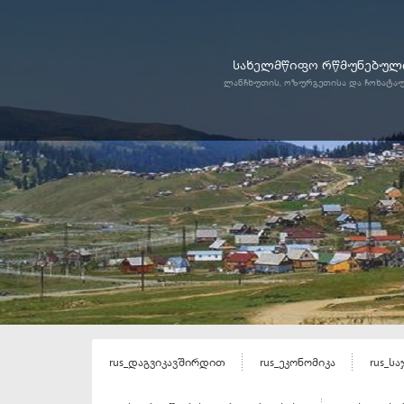
სახელმწიფო რწმუნებული
ლანჩხუთის, ოზურგეთისა და ჩოხატა
rus_დაგვიკავშირდით
rus_ეკონომიკა
rus_ს