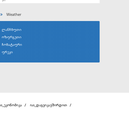
Weather
ლანჩხუთი
ოზურგეთი
ჩოხატაური
ურეკი
us_ეკონომიკა
rus_დაგვიკავშირდით