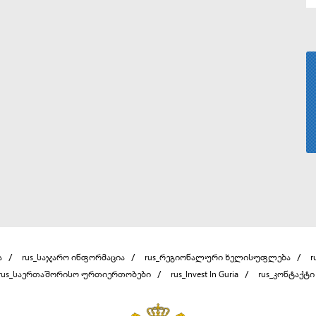
ა
rus_საჯარო ინფორმაცია
rus_რეგიონალური ხელისუფლება
r
rus_საერთაშორისო ურთიერთობები
rus_Invest In Guria
rus_კონტაქტი