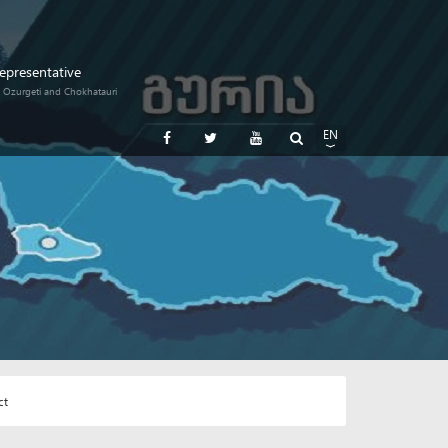
Representative
i, Ozurgeti and Chokhatauri
EN
GE
RU
ct