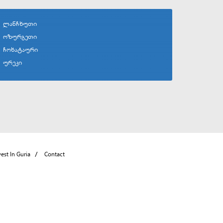
ლანჩხუთი
ოზურგეთი
ჩოხატაური
ურეკი
vest In Guria
Contact