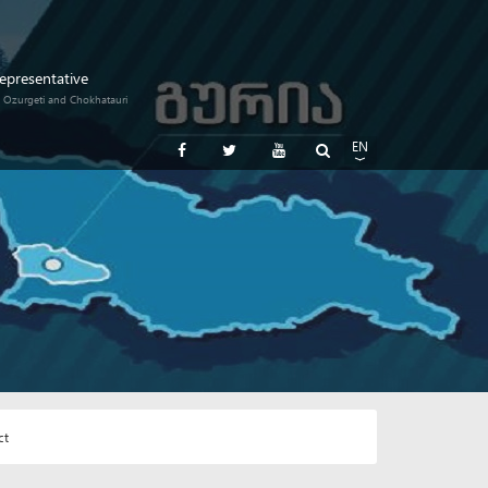
Representative
i, Ozurgeti and Chokhatauri
EN
GE
RU
ct