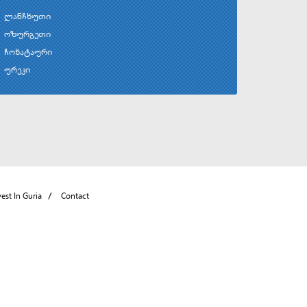
ლანჩხუთი
ოზურგეთი
ჩოხატაური
ურეკი
vest In Guria
Contact