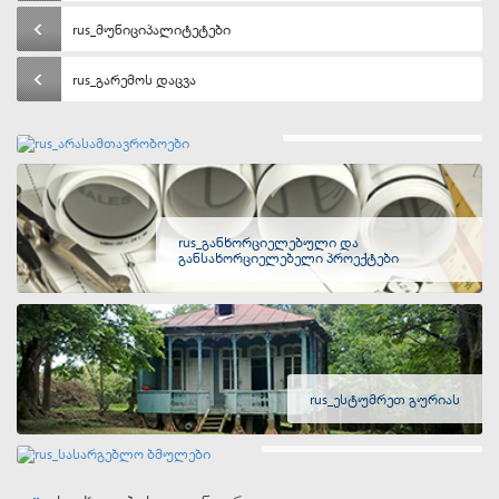
rus_მუნიციპალიტეტები
rus_გარემოს დაცვა
rus_არასამთავრობოები
rus_განხორციელებული და
განსახორციელებელი პროექტები
rus_ესტუმრეთ გურიას
rus_სასარგებლო ბმულები