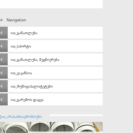
Navigation
rus_განათლება
rus_სპორტი
rus_განათლება, მეცნიერება
rus_ვაკანსია
rus_მუნიციპალიტეტები
rus_გარემოს დაცვა
rus_არასამთავრობოები