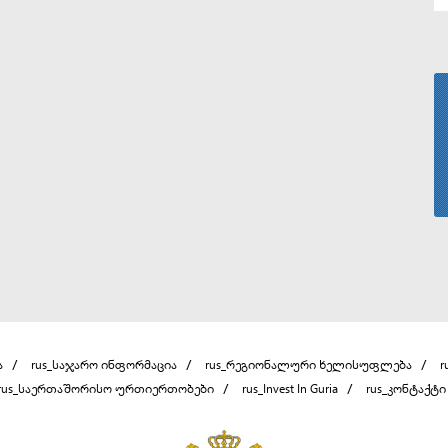
ა
rus_საჯარო ინფორმაცია
rus_რეგიონალური ხელისუფლება
r
rus_საერთაშორისო ურთიერთობები
rus_Invest In Guria
rus_კონტაქტი