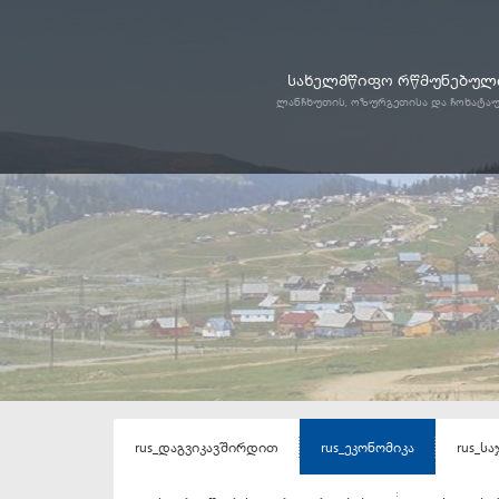
სახელმწიფო რწმუნებული
ლანჩხუთის, ოზურგეთისა და ჩოხატა
rus_დაგვიკავშირდით
rus_ეკონომიკა
rus_ს