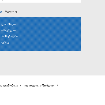
Weather
ლანჩხუთი
ოზურგეთი
ჩოხატაური
ურეკი
us_ეკონომიკა
rus_დაგვიკავშირდით