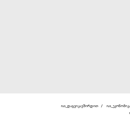
rus_დაგვიკავშირდით
rus_ეკონომიკ