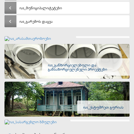
rus_მუნიციპალიტეტები
rus_გარემოს დაცვა
rus_არასამთავრობოები
rus_განხორციელებული და
განსახორციელებელი პროექტები
rus_ესტუმრეთ გურიას
rus_სასარგებლო ბმულები