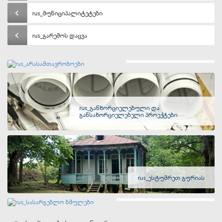
rus_მუნიციპალიტეტები
rus_გარემოს დაცვა
rus_არასამთავრობოები
rus_განხორციელებული და
განსახორციელებელი პროექტები
rus_ესტუმრეთ გურიას
rus_სასარგებლო ბმულები