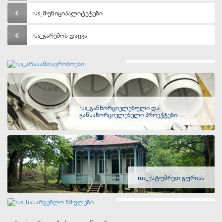
rus_მუნიციპალიტეტები
rus_გარემოს დაცვა
rus_არასამთავრობოები
rus_განხორციელებული და
განსახორციელებელი პროექტები
rus_ესტუმრეთ გურიას
rus_სასარგებლო ბმულები