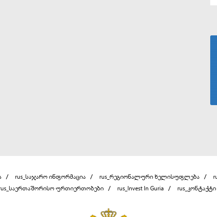
ა
rus_საჯარო ინფორმაცია
rus_რეგიონალური ხელისუფლება
r
rus_საერთაშორისო ურთიერთობები
rus_Invest In Guria
rus_კონტაქტი