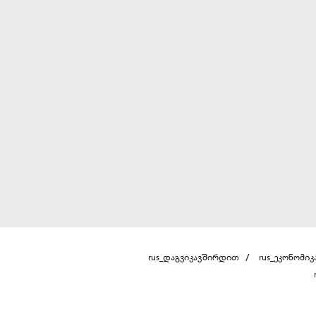
rus_დაგვიკავშირდით
rus_ეკონომიკ