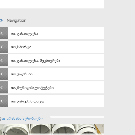
Navigation
rus_განათლება
rus_სპორტი
rus_განათლება, მეცნიერება
rus_ვაკანსია
rus_მუნიციპალიტეტები
rus_გარემოს დაცვა
rus_არასამთავრობოები