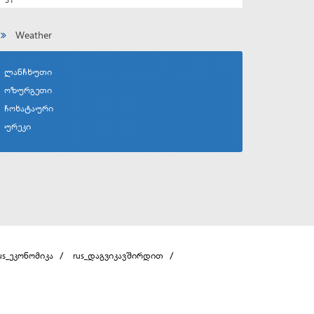
Weather
ლანჩხუთი
ოზურგეთი
ჩოხატაური
ურეკი
us_ეკონომიკა
rus_დაგვიკავშირდით