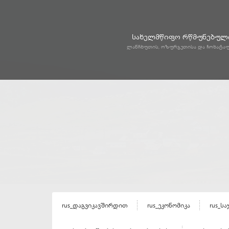
სახელმწიფო რწმუნებული
ლანჩხუთის, ოზურგეთისა და ჩოხატა
rus_დაგვიკავშირდით
rus_ეკონომიკა
rus_ს