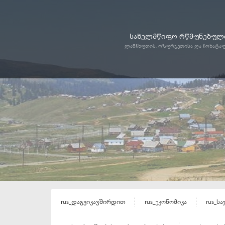
სახელმწიფო რწმუნებული
ლანჩხუთის, ოზურგეთისა და ჩოხატა
rus_დაგვიკავშირდით
rus_ეკონომიკა
rus_ს