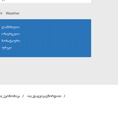
Weather
ლანჩხუთი
ოზურგეთი
ჩოხატაური
ურეკი
us_ეკონომიკა
rus_დაგვიკავშირდით