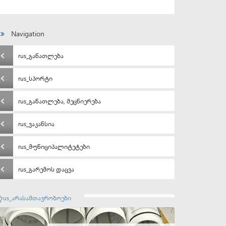
Navigation
rus_განათლება
rus_სპორტი
rus_განათლება, მეცნიერება
rus_ვაკანსია
rus_მუნიციპალიტეტები
rus_გარემოს დაცვა
rus_არასამთავრობოები