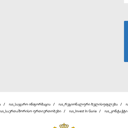
ა
rus_საჯარო ინფორმაცია
rus_რეგიონალური ხელისუფლება
r
rus_საერთაშორისო ურთიერთობები
rus_Invest In Guria
rus_კონტაქტი