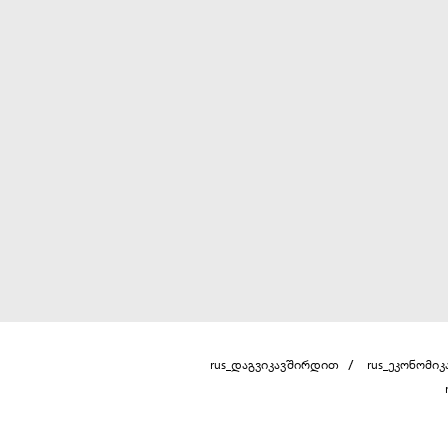
rus_დაგვიკავშირდით
rus_ეკონომიკ