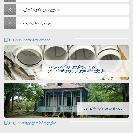
rus_მუნიციპალიტეტები
rus_გარემოს დაცვა
rus_არასამთავრობოები
rus_განხორციელებული და
განსახორციელებელი პროექტები
rus_ესტუმრეთ გურიას
rus_სასარგებლო ბმულები