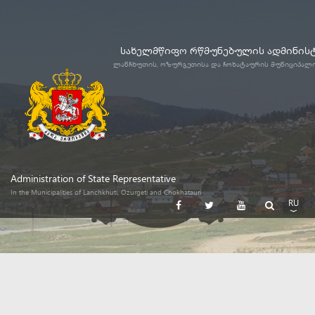
სახელმწიფო რწმუნებულის ადმინის
ლანჩხუთის, ოზურგეთისა და ჩოხატაურის მუნიციპალ
Administration of State Representative
In the Municipalities of Lanchkhuti, Ozurgeti and Chokhatauri
RU
GE
EN