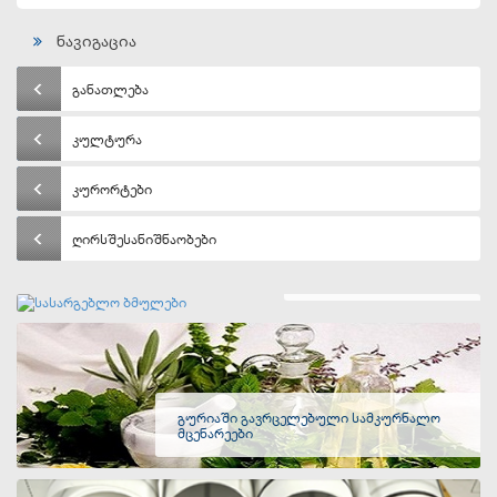
ნავიგაცია
განათლება
კულტურა
კურორტები
ღირსშესანიშნაობები
სასარგებლო ბმულები
გურიაში გავრცელებული სამკურნალო
მცენარეები