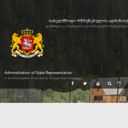
სახელმწიფო რწმუნებულის ადმინის
ლანჩხუთის, ოზურგეთისა და ჩოხატაურის მუნიციპალ
Administration of State Representative
In the Municipalities of Lanchkhuti, Ozurgeti and Chokhatauri
GE
EN
RU