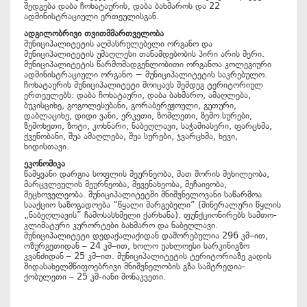
შედგება დაბა ჩოხატაურის, დაბა ბახმაროს და 22
ადმინისტრაციული ერთეულისგან.
ადგილობრივი თვითმმართველობა
მუნიციპალიტეტის აღმასრულებელი ორგანო და
მუნიციპალიტეტის უმაღლესი თანამდებობის პირი არის მერი.
მუნიციპალიტეტის წარმომადგენლობითი ორგანოა კოლეგიური
ადმინისტრაციული ორგანო − მუნიციპალიტეტის საკრებულო.
ჩოხატაურის მუნიციპალიტეტი მოიცავს შემდეგ ტერიტორიულ
ერთეულებს: დაბა ჩოხატაური, დაბა ბახმარო, ამაღლება,
ბუკისციხე, გოგოლესუბანი, გორაბერეჟოული, გუთური,
დაბლაციხე, დიდი ვანი, ერკეთი, ზომლეთი, ზემო სურები,
ზემოხეთი, ზოტი, კოხნარი, ნაბეღლავი, საჭამიასერი, ფარცხმა,
ქვენობანი, შუა ამაღლება, შუა სურები, ჯვარცხმა, ხევი,
ხიდისთავი.
ეკონომიკა
წამყვანი დარგია სოფლის მეურნეობა, მათ შორის მეხილეობა,
მარცვლეულის მეურნეობა, მევენახეობა, მეჩაიეობა,
მეცხოველეობა. მუნიციპალიტეტში მნიშვნელოვანი საწარმოა
სააქციო საზოგადოება “წყალი მარგებელი” (მინერალური წყლის
„ნაბეღლავის” ჩამოსასხმელი ქარხანა). ფუნქციონირებს სამთო-
კლიმატური კურორტები ბახმარო და ნაბეღლავი.
მუნიციპალიტეტი დედაქალაქიდან დაშორებულია 296 კმ–ით,
ოზურგეთიდან – 24 კმ–ით, ხოლო უახლოესი სარკინიგზო
კვანძიდან – 25 კმ–ით. მუნიციპალიტეტის ტერიტორიაზე გადის
შიდასახელმწიფოებრივი მნიშვნელობის გზა სამტრედია-
ქობულეთი – 25 კმ-იანი მონაკვეთი.