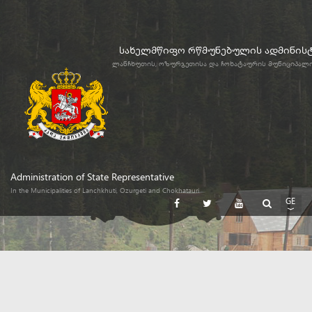
სახელმწიფო რწმუნებულის ადმინის
ლანჩხუთის, ოზურგეთისა და ჩოხატაურის მუნიციპალ
Administration of State Representative
In the Municipalities of Lanchkhuti, Ozurgeti and Chokhatauri
GE
EN
RU