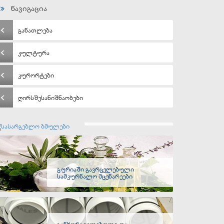
ნავიგაცია
განათლება
კულტურა
კურორტები
ღირსშესანიშნაობები
სასარგებლო ბმულები
გურიაში გავრცელებული
სამკურნალო მცენარეები
განხორციელებული და