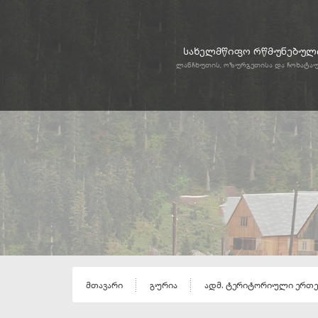
სახელმწიფო რწმუნებული
ლანჩხუთის, ოზურგეთისა და ჩოხატა
მთავარი
გურია
ადმ. ტერიტორიული ერთ