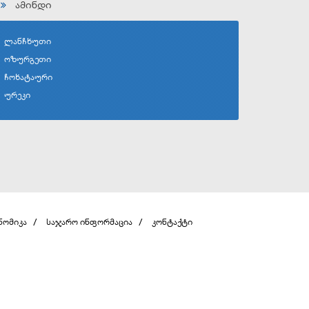
ამინდი
ლანჩხუთი
ოზურგეთი
ჩოხატაური
ურეკი
ნომიკა
საჯარო ინფორმაცია
კონტაქტი