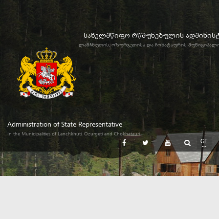
სახელმწიფო რწმუნებულის ადმინის
ლანჩხუთის, ოზურგეთისა და ჩოხატაურის მუნიციპალ
Administration of State Representative
In the Municipalities of Lanchkhuti, Ozurgeti and Chokhatauri
GE
EN
RU