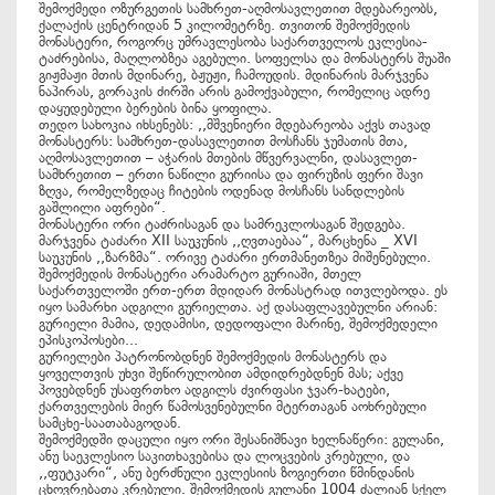
შემოქმედი ოზურგეთის სამხრეთ-აღმოსავლეთით მდებარეობს,
ქალაქის ცენტრიდან 5 კილომეტრზე. თვითონ შემოქმედის
მონასტერი, როგორც უმრავლესობა საქართველოს ეკლესია-
ტაძრებისა, მაღლობზეა აგებული. სოფელსა და მონასტერს შუაში
გიჟმაჟი მთის მდინარე, ბჟუჟი, ჩამოუდის. მდინარის მარჯვენა
ნაპირას, გორაკის ძირში არის გამოქვაბული, რომელიც ადრე
დაყუდებული ბერების ბინა ყოფილა.
თედო სახოკია იხსენებს: ,,მშვენიერი მდებარეობა აქვს თავად
მონასტერს: სამხრეთ-დასავლეთით მოსჩანს ჯუმათის მთა,
აღმოსავლეთით – აჭარის მთების მწვერვალნი, დასავლეთ-
სამხრეთით – ერთი ნაწილი გურიისა და ფირუზის ფერი შავი
ზღვა, რომელზედაც ჩიტების ოდენად მოსჩანს სანდლების
გაშლილი აფრები“.
მონასტერი ორი ტაძრისაგან და სამრეკლოსაგან შედგება.
მარჯვენა ტაძარი XII საუკუნის ,,ღვთაებაა“, მარცხენა _ XVI
საუკუნის ,,ზარზმა“. ორივე ტაძარი ერთმანეთზეა მიშენებული.
შემოქმედის მონასტერი არამარტო გურიაში, მთელ
საქართველოში ერთ-ერთ მდიდარ მონასტრად ითვლებოდა. ეს
იყო სამარხი ადგილი გურიელთა. აქ დასაფლავებულნი არიან:
გურიელი მამია, დედამისი, დედოფალი მარინე, შემოქმედელი
ეპისკოპოსები...
გურიელები პატრონობდნენ შემოქმედის მონასტერს და
ყოველთვის უხვი შეწირულობით ამდიდრებდნენ მას; აქვე
პოვებდნენ უსაფრთხო ადგილს ძვირფასი ჯვარ-ხატები,
ქართველების მიერ წამოსვენებულნი მტერთაგან აოხრებული
სამცხე-საათაბაგოდან.
შემოქმედში დაცული იყო ორი შესანიშნავი ხელნაწერი: გულანი,
ანუ საეკლესიო საკითხავებისა და ლოცვების კრებული, და
,,ფუტკარი“, ანუ ბერძნული ეკლესიის ზოგიერთი წმინდანის
ცხოვრებათა კრებული. შემოქმედის გულანი 1004 ძალიან სქელ