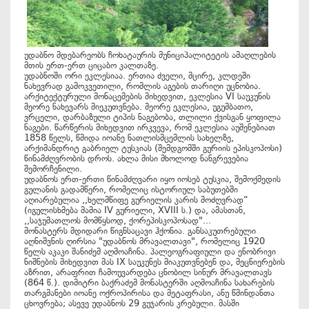
უდაბნო მდებარეობს ჩოხატაურის მუნიციპალიტეტის ამაღლების
მთის ერთ-ერთ ციცაბო კალთაზე.
უდაბნოში ორი ეკლესიაა. ერთია ძველი, მცირე, კლდეში
ნახევრად გამოკვეთილი, რომლის აგების თარიღი უცნობია.
არქიტექტურული მონაცემების მიხედვით, ეკლესია VI საუკუნის
მეორე ნახევარს მიეკუთვნება. მეორე ეკლესია, უგუმბათო,
ვრცელი, დარბაზული ტიპის ნაგებობა, თლილი ქვისგან ყოფილა
ნაგები. წარწერის მიხედვით ირკვევა, რომ ეკლესია აუშენებიათ
1858 წელს, წმიდა იოანე ნათლისმცემლის სახელზე,
არქიმანდრიტ გაბრიელ ტუსკიას (შემდგომში გურიის ეპისკოპოსი)
წინამძღვრობის დროს. ახლა მისი მხოლოდ ნანგრევებია
შემორჩენილი.
უდაბნოს ერთ-ერთი წინამძღვარი იყო იოსებ ტუსკია, შემოქმედის
გულანის გადამწერი, რომელიც ისტორიულ საბუთებში
აღიარებულია ,,ხელმწიფე გურიელის კარის მოძღვრად“
(იგულისხმება მამია IV გურიელი, XVIII ს.) და, ამასთან,
,,საჯუმათლოს მომწყსოდ, ქორეპისკოპოსად"...
მონასტერს მდიდარი წიგნსაცავი ჰქონია. განსაკუთრებული
აღნიშვნის ღირსია "უდაბნოს მრავალთავი", რომელიც 1920
წელს აკაკი შანიძემ აღმოაჩინა. პალეოგრაფიული და ენობრივი
ნიშნების მიხედვით მას IX საუკუნეს მიაკუთვნებენ და, მეცნიერების
აზრით, არაფრით ჩამოუვარდება ცნობილ სინურ მრავალთავს
(864 წ.). დიმიტრი ბაქრაძემ მონასტერში აღმოაჩინა სახარების
თარგმანები იოანე ოქროპირისა და მეტაფრასი, ანუ წმინდანთა
ცხოვრება; ასევე უდაბნოს 29 გუჯარის კრებული. მასში