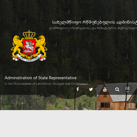
სახელმწიფო რწმუნებულის ადმინის
ლანჩხუთის, ოზურგეთისა და ჩოხატაურის მუნიციპალ
Administration of State Representative
In the Municipalities of Lanchkhuti, Ozurgeti and Chokhatauri
GE
EN
RU