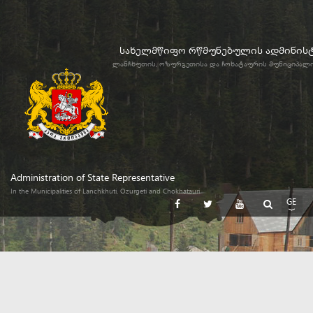
სახელმწიფო რწმუნებულის ადმინის
ლანჩხუთის, ოზურგეთისა და ჩოხატაურის მუნიციპალ
Administration of State Representative
In the Municipalities of Lanchkhuti, Ozurgeti and Chokhatauri
GE
EN
RU