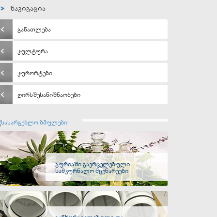
ნავიგაცია
განათლება
კულტურა
კურორტები
ღირსშესანიშნაობები
სასარგებლო ბმულები
გურიაში გავრცელებული
სამკურნალო მცენარეები
განხორციელებული და