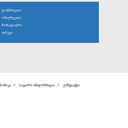
ლანჩხუთი
ოზურგეთი
ჩოხატაური
ურეკი
ნომიკა
საჯარო ინფორმაცია
კონტაქტი