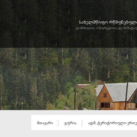
სახელმწიფო რწმუნებული
ლანჩხუთის, ოზურგეთისა და ჩოხატა
მთავარი
გურია
ადმ. ტერიტორიული ერთ