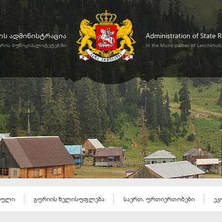
ს ადმინისტრაცია
Administration of State 
ურის მუნიციპალიტეტებში
In the Municipalities of Lanchkhut
ეული
გურიის ხელისუფლება
საერთ. ურთიერთობები
ეკ