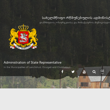
სახელმწიფო რწმუნებულის ადმინის
ლანჩხუთის, ოზურგეთისა და ჩოხატაურის მუნიციპალ
Administration of State Representative
In the Municipalities of Lanchkhuti, Ozurgeti and Chokhatauri
GE
EN
RU