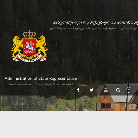
სახელმწიფო რწმუნებულის ადმინის
ლანჩხუთის, ოზურგეთისა და ჩოხატაურის მუნიციპალ
Administration of State Representative
In the Municipalities of Lanchkhuti, Ozurgeti and Chokhatauri
GE
EN
RU