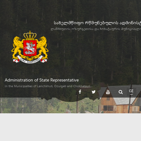
სახელმწიფო რწმუნებულის ადმინის
ლანჩხუთის, ოზურგეთისა და ჩოხატაურის მუნიციპალ
Administration of State Representative
In the Municipalities of Lanchkhuti, Ozurgeti and Chokhatauri
GE
EN
RU