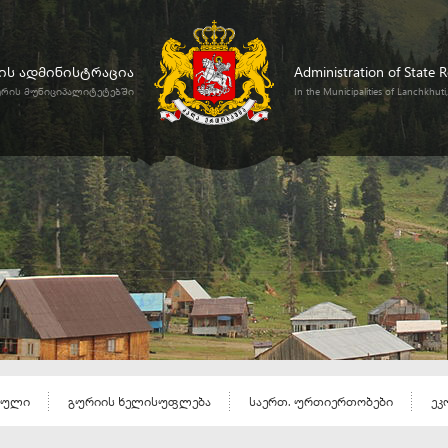
ს ადმინისტრაცია
Administration of State 
ურის მუნიციპალიტეტებში
In the Municipalities of Lanchkhut
ეული
გურიის ხელისუფლება
საერთ. ურთიერთობები
ეკ