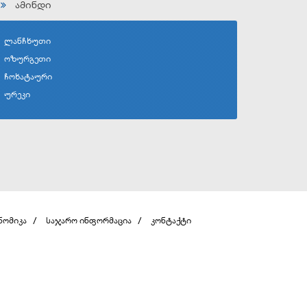
ამინდი
ლანჩხუთი
ოზურგეთი
ჩოხატაური
ურეკი
ნომიკა
საჯარო ინფორმაცია
კონტაქტი