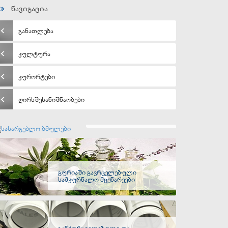
ნავიგაცია
განათლება
კულტურა
კურორტები
ღირსშესანიშნაობები
სასარგებლო ბმულები
გურიაში გავრცელებული
სამკურნალო მცენარეები
განხორციელებული და