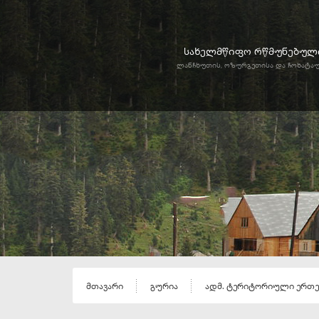
სახელმწიფო რწმუნებული
ლანჩხუთის, ოზურგეთისა და ჩოხატა
მთავარი
გურია
ადმ. ტერიტორიული ერთ